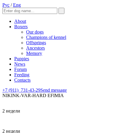
Рус
/
Eng
About
Boxers
Our dogs
Champions of kennel
Offsprings
Ancestors
Memory
Puppies
News
Forum
Feeding
Contacts
+7 (911)
731-43-29
Send message
NIKINK-VAR-HARD EFIMIA
2 недели
2 недели