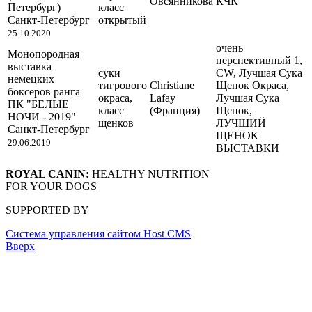
Овсянникова
КЧК
Петербург)
класс
Санкт-Петербург
открытый
25.10.2020
очень
Монопородная
перспективный 1,
выставка
суки
CW, Лучшая Сука
немецких
тигрового
Christiane
Щенок Окраса,
боксеров ранга
окраса,
Lafay
Лучшая Сука
ПК "БЕЛЫЕ
класс
(Франция)
Щенок,
НОЧИ - 2019"
щенков
ЛУЧШИЙ
Санкт-Петербург
ЩЕНОК
29.06.2019
ВЫСТАВКИ
ROYAL CANIN:
HEALTHY NUTRITION
FOR YOUR DOGS
SUPPORTED BY
Система управления сайтом Host CMS
Вверх