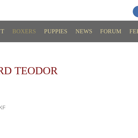
UT
BOXERS
PUPPIES
NEWS
FORUM
FE
RD ТEODOR
RKF