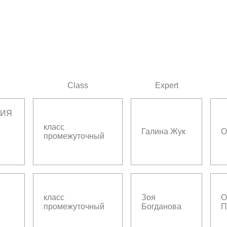
Class
Expert
НИЯ
класс
Галина Жук
О
промежуточный
класс
Зоя
О
промежуточный
Богданова
П