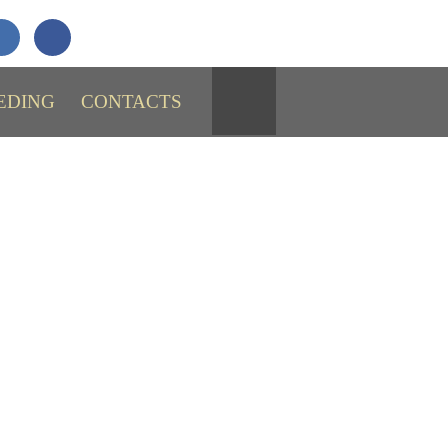
+7 (911)
731-43-29
SEND MESSAGE
EDING
CONTACTS