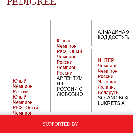
PEDIGREE
АЛМАДИНАКС
КОД ДОСТУПА
Юный
Чемпион
РКФ, Юный
Чемпион
ИНТЕР
России,
Чемпион,
Чемпион
Чемпион
России,
России,
АРГЕНТУМ
Юный
Эстонии,
ИЗ
Чемпион
Латвии,
РОССИИ С
России,
Беларуси
ЛЮБОВЬЮ
Юный
SOLAND BOX
Чемпион
LUKRETSIA
РКФ, Юный
Чемпион
НКП, Юный
Гранд
SUPPORTED BY
ИНТЕР
Чемпион
Чемпион,