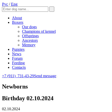
Рус
/
Eng
About
Boxers
Our dogs
Champions of kennel
Offsprings
Ancestors
Memory
Puppies
News
Forum
Feeding
Contacts
+7 (911)
731-43-29
Send message
Newborns
Birthday 02.10.2024
02.10.2024