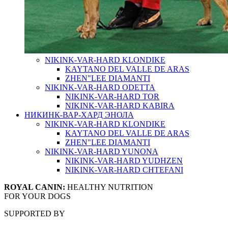
NIKINK-VAR-HARD KLONDIKE
KAYTANO DEL VALLE DE ARAS
ZHEN"LEE DIAMANTI
NIKINK-VAR-HARD ODETTA
NIKINK-VAR-HARD TOR
NIKINK-VAR-HARD KABIRA
НИКИНК-ВАР-ХАРД ЭНОЛА
NIKINK-VAR-HARD KLONDIKE
KAYTANO DEL VALLE DE ARAS
ZHEN"LEE DIAMANTI
NIKINK-VAR-HARD YUNONA
NIKINK-VAR-HARD YUDHZEN
NIKINK-VAR-HARD CHTEFANI
ROYAL CANIN:
HEALTHY NUTRITION
FOR YOUR DOGS
SUPPORTED BY