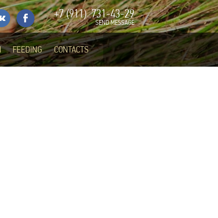
+7 (911)
731-43-29
SEND MESSAGE
M
FEEDING
CONTACTS