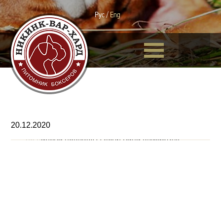
Рус
/
Eng
20.12.2020
1. Одри "Тааак.... Похолодало... Туфли так и
не надела новые... А если лапа вырастет.."